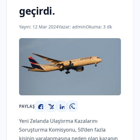
geçirdi.
Yayın:
12 Mar 2024
Yazar:
admin
Okuma: 3 dk
PAYLAŞ
Facebook
X
LinkedIn
WhatsApp
Yeni Zelanda Ulaştırma Kazalarını
Soruşturma Komisyonu, 50’den fazla
kişinin yaralanmasına neden olan kazanın