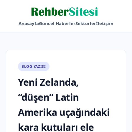
Anasayfa
Güncel Haberler
Sektörler
İletişim
BLOG YAZISI
Yeni Zelanda,
“düşen” Latin
Amerika uçağındaki
kara kutuları ele