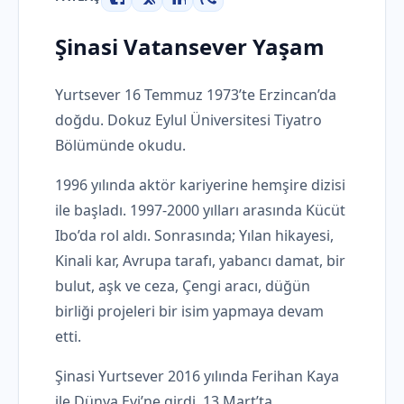
Facebook
X
LinkedIn
WhatsApp
Şinasi Vatansever Yaşam
Yurtsever 16 Temmuz 1973’te Erzincan’da
doğdu. Dokuz Eylul Üniversitesi Tiyatro
Bölümünde okudu.
1996 yılında aktör kariyerine hemşire dizisi
ile başladı. 1997-2000 yılları arasında Kücüt
Ibo’da rol aldı. Sonrasında; Yılan hikayesi,
Kinali kar, Avrupa tarafı, yabancı damat, bir
bulut, aşk ve ceza, Çengi aracı, düğün
birliği projeleri bir isim yapmaya devam
etti.
Şinasi Yurtsever 2016 yılında Ferihan Kaya
ile Dünya Evi’ne girdi. 13 Mart’ta