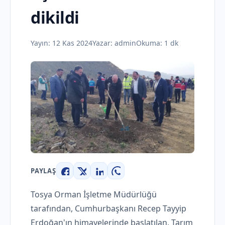
dikildi
Yayın:
12 Kas 2024
Yazar:
admin
Okuma: 1 dk
PAYLAŞ
Facebook
X
LinkedIn
WhatsApp
Tosya Orman İşletme Müdürlüğü
tarafından, Cumhurbaşkanı Recep Tayyip
Erdoğan'ın himayelerinde başlatılan, Tarım