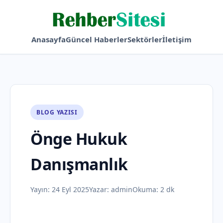
Anasayfa
Güncel Haberler
Sektörler
İletişim
BLOG YAZISI
Önge Hukuk
Danışmanlık
Yayın:
24 Eyl 2025
Yazar:
admin
Okuma: 2 dk