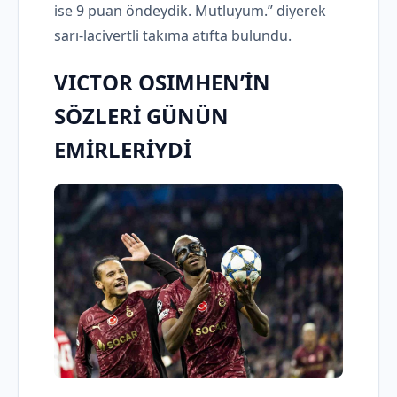
ise 9 puan öndeydik. Mutluyum.” diyerek
sarı-lacivertli takıma atıfta bulundu.
VICTOR OSIMHEN’İN
SÖZLERİ GÜNÜN
EMİRLERİYDİ