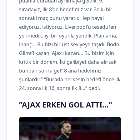
puanla buradan ayrılmaya geldik. 9.
sıradayız, ilk 8’de hedefimiz var. Belki bir
sonraki maç bunu yaratır. Hep hayal
ediyoruz, istiyoruz. Liverpool’u tesadüfen
yenmedik, iyi bir oyunla yendik. Planlama,
inanç… Bu bizi bir üst seviyeye taşıdı. Bodo
Glimt’i kazan, Ajax’ı kazan… Bu bizim için
kritik bir dönem. İki galibiyet daha alırsak
bundan sonra gel” 8 ana hedefimiz
şunlardır.” “Burada herkesin hedefi önce ilk
24, sonra ilk 16, sonra ilk 8…” dedi.
”AJAX ERKEN GOL ATTI…”