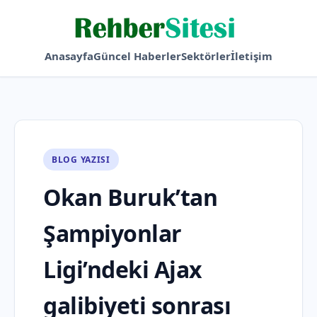
Anasayfa
Güncel Haberler
Sektörler
İletişim
BLOG YAZISI
Okan Buruk’tan
Şampiyonlar
Ligi’ndeki Ajax
galibiyeti sonrası