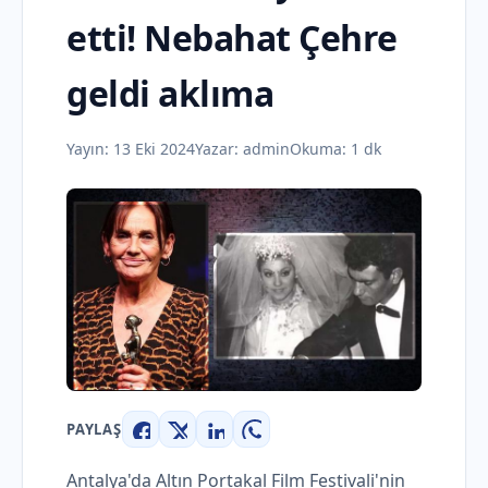
etti! Nebahat Çehre
geldi aklıma
Yayın:
13 Eki 2024
Yazar:
admin
Okuma: 1 dk
PAYLAŞ
Facebook
X
LinkedIn
WhatsApp
Antalya'da Altın Portakal Film Festivali'nin