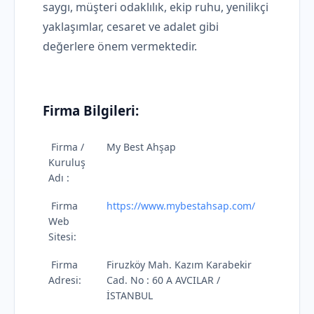
saygı, müşteri odaklılık, ekip ruhu, yenilikçi
yaklaşımlar, cesaret ve adalet gibi
değerlere önem vermektedir.
Firma Bilgileri:
Firma /
My Best Ahşap
Kuruluş
Adı :
Firma
https://www.mybestahsap.com/
Web
Sitesi:
Firma
Firuzköy Mah. Kazım Karabekir
Adresi:
Cad. No : 60 A AVCILAR /
İSTANBUL