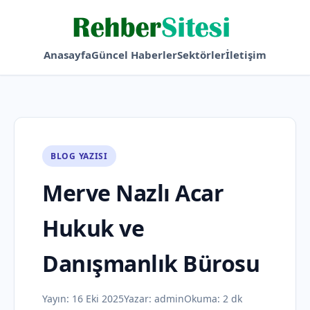
Anasayfa
Güncel Haberler
Sektörler
İletişim
BLOG YAZISI
Merve Nazlı Acar
Hukuk ve
Danışmanlık Bürosu
Yayın:
16 Eki 2025
Yazar:
admin
Okuma: 2 dk