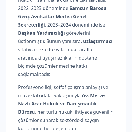
hukuk insanı olarak da öne çıkmaktadır.
2022–2023 döneminde
Samsun Barosu
Genç Avukatlar Meclisi Genel
Sekreterliği
, 2023–2024 döneminde ise
Başkan Yardımcılığı
görevlerini
üstlenmiştir. Bunun yanı sıra,
uzlaştırmacı
sıfatıyla ceza dosyalarında taraflar
arasındaki uyuşmazlıkların dostane
biçimde çözümlenmesine katkı
sağlamaktadır.
Profesyonelliği, şeffaf çalışma anlayışı ve
müvekkil odaklı yaklaşımıyla
Av. Merve
Nazlı Acar Hukuk ve Danışmanlık
Bürosu
, her türlü hukuki ihtiyaca güvenilir
çözümler sunarak sektördeki saygın
konumunu her geçen gün