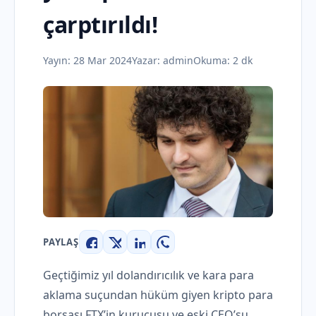
çarptırıldı!
Yayın:
28 Mar 2024
Yazar:
admin
Okuma: 2 dk
PAYLAŞ
Facebook
X
LinkedIn
WhatsApp
Geçtiğimiz yıl dolandırıcılık ve kara para
aklama suçundan hüküm giyen kripto para
borsası FTX’in kurucusu ve eski CEO’su