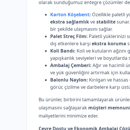
olarak sunduğumuz entegre çözümler dev
Karton Köşebent
:
Özellikle paletli
ekstra sağlamlık
ve
stabilite
sunar.
bir şekilde ulaşmasını sağlar.
Palet Streç Film:
Paletli yüklerinizi 
dış etkenlere karşı
ekstra koruma
s
Koli Bandı:
Koli ve kutuların ağzını 
yapışkanlık seviyeleri ve boyutlarda 
Ambalaj Çemberi:
Ağır ve hacimli ü
ve yük güvenliğini artırmak için kullan
Balonlu Naylon:
Kırılgan ve hassas
görür, çizilme ve darbelere karşı üs
Bu ürünler, birbirini tamamlayarak ürünler
ulaşmasını sağlayarak
müşteri memnuni
maliyetlerini minimize eder.
Çevre Dostu ve Ekonomik Ambalaj Çöz