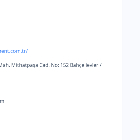
bent.com.tr/
ah. Mithatpaşa Cad. No: 152 Bahçelievler /
om