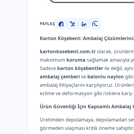
PAYLAŞ
Facebook
X
LinkedIn
WhatsApp
Karton Köşebent: Ambalaj Çözümleriniz
kartonkosebent.com.tr
olarak, ürünleri
maksimum
koruma
sağlamak amacıyla yü
Sadece
karton köşebentler
ile değil, ay
ambalaj çemberi
ve
balonlu naylon
gibi
ambalaj ihtiyaçlarını karşılıyoruz. Ürünler
ezilme ve deformasyon gibi risklere karşı 
Ürün Güvenliği İçin Kapsamlı Ambalaj 
Üretimden depolamaya, depolamadan sevk
görmeden ulaşması kritik öneme sahiptir.