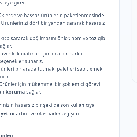
reye girer:
 yüklerde ve hassas ürünlerin paketlenmesinde
 Ürünlerinizi dört bir yandan sararak hasarsız
sıkıca sararak dağılmasını önler, nem ve toz gibi
ağlar.
güvenle kapatmak için idealdir. Farklı
seçenekler sunarız.
rünleri bir arada tutmak, paletleri sabitlemek
ılır.
 ürünler için mükemmel bir şok emici görevi
tün
koruma
sağlar.
inizin hasarsız bir şekilde son kullanıcıya
yetini
artırır ve olası iade/değişim
ümleri