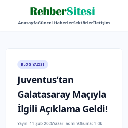
Anasayfa
Güncel Haberler
Sektörler
İletişim
BLOG YAZISI
Juventus’tan
Galatasaray Maçıyla
İlgili Açıklama Geldi!
Yayın:
11 Şub 2026
Yazar:
admin
Okuma: 1 dk