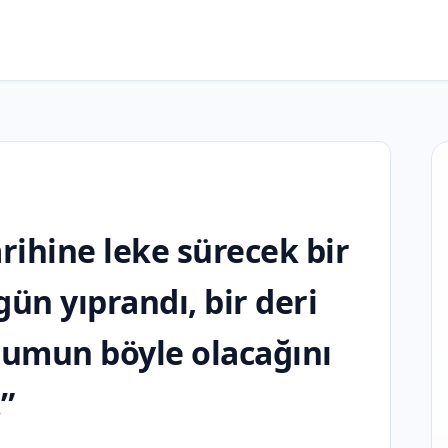
tarihine leke sürecek bir
gün yıprandı, bir deri
ğlumun böyle olacağını
”