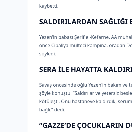
kaybetti.
SALDIRILARDAN SAĞLIĞI 
Yezen’in babası Şerif el-Kefarne, AA muhab
önce Cibaliya mülteci kampına, oradan Deir
söyledi.
SERA İLE HAYATTA KALDIR
Savaş öncesinde oğlu Yezen’in bakım ve te
şöyle konuştu: “Saldırılar ve yetersiz b
kötüleşti. Onu hastaneye kaldırdık, seruml
bağlı.” dedi.
“GAZZE’DE ÇOCUKLARIN 