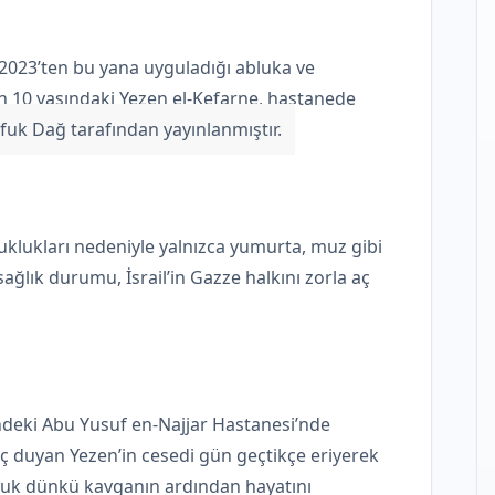
 2023’ten bu yana uyguladığı abluka ve
lan 10 yaşındaki Yezen el-Kefarne, hastanede
Ufuk Dağ tarafından yayınlanmıştır.
lukları nedeniyle yalnızca yumurta, muz gibi
ağlık durumu, İsrail’in Gazze halkını zorla aç
ndeki Abu Yusuf en-Najjar Hastanesi’nde
ç duyan Yezen’in cesedi gün geçtikçe eriyerek
 çocuk dünkü kavganın ardından hayatını