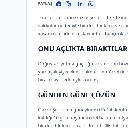
PAYLAŞ
Facebook
X
LinkedIn
WhatsApp
İsrail ordusunun Gazze Şeridi’nde 7 Ekim
saldırılar nedeniyle bir deri bir kemik ka
yaşam mücadelesini kaybetti.
Bu içerik 
ONU AÇLIKTA BIRAKTILAR
Doğuştan yutma güçlüğü ve sindirim bozuk
yumuşak yiyecekleri tüketebilen Yezen’in s
bırakması nedeniyle kötüleşti.
GÜNDEN GÜNE ÇÖZÜN
Gazze Şeridi’nin güneyindeki Refah kenti
kaldığı 10 gün boyunca özel bakıma ihtiya
bir deri bir kemik kaldı. Küçük Filistinli