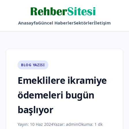
Anasayfa
Güncel Haberler
Sektörler
İletişim
BLOG YAZISI
Emeklilere ikramiye
ödemeleri bugün
başlıyor
Yayın:
10 Haz 2024
Yazar:
admin
Okuma: 1 dk