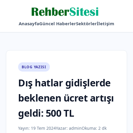
Anasayfa
Güncel Haberler
Sektörler
İletişim
BLOG YAZISI
Dış hatlar gidişlerde
beklenen ücret artışı
geldi: 500 TL
Yayın:
19 Tem 2024
Yazar:
admin
Okuma: 2 dk