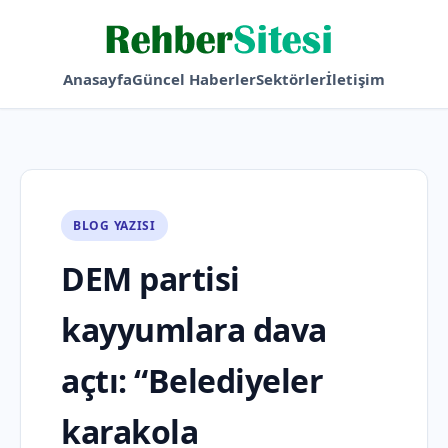
Anasayfa
Güncel Haberler
Sektörler
İletişim
BLOG YAZISI
DEM partisi
kayyumlara dava
açtı: “Belediyeler
karakola