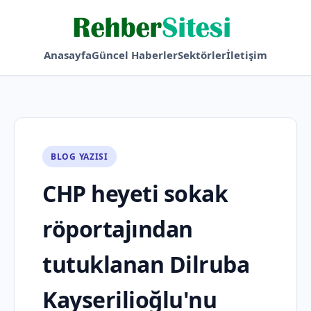
Anasayfa
Güncel Haberler
Sektörler
İletişim
BLOG YAZISI
CHP heyeti sokak
röportajından
tutuklanan Dilruba
Kayserilioğlu'nu