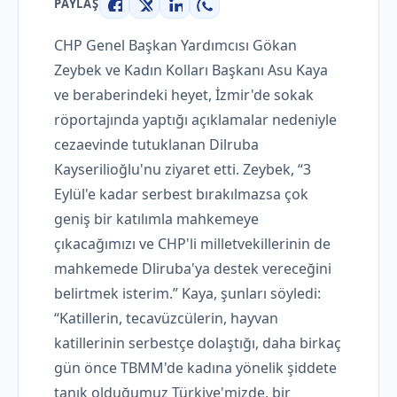
PAYLAŞ
Facebook
X
LinkedIn
WhatsApp
CHP Genel Başkan Yardımcısı Gökan
Zeybek ve Kadın Kolları Başkanı Asu Kaya
ve beraberindeki heyet, İzmir'de sokak
röportajında ​​yaptığı açıklamalar nedeniyle
cezaevinde tutuklanan Dilruba
Kayserilioğlu'nu ziyaret etti. Zeybek, “3
Eylül'e kadar serbest bırakılmazsa çok
geniş bir katılımla mahkemeye
çıkacağımızı ve CHP'li milletvekillerinin de
mahkemede Dliruba'ya destek vereceğini
belirtmek isterim.” Kaya, şunları söyledi:
“Katillerin, tecavüzcülerin, hayvan
katillerinin serbestçe dolaştığı, daha birkaç
gün önce TBMM'de kadına yönelik şiddete
tanık olduğumuz Türkiye'mizde, bir