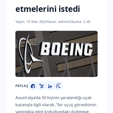
etmelerini istedi
Yayın:
16 Mar 2024
Yazar:
admin
Okuma: 2 dk
PAYLAŞ
Facebook
X
LinkedIn
WhatsApp
Avustralya’da 50 kişinin yaralandığı uçak
kazasıyla ilgili olarak, “bir uçuş görevlisinin
yanlışlıkla pilot koltuğundaki düğmeye