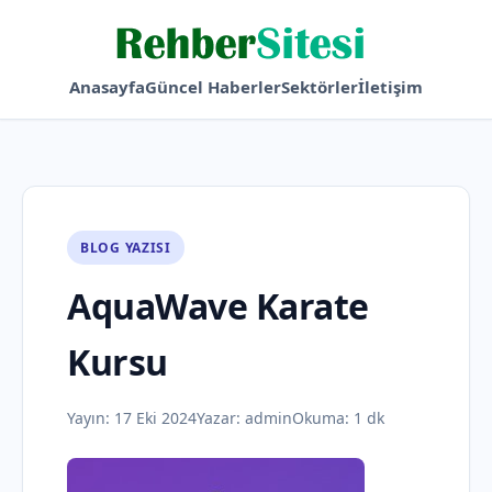
Anasayfa
Güncel Haberler
Sektörler
İletişim
BLOG YAZISI
AquaWave Karate
Kursu
Yayın:
17 Eki 2024
Yazar:
admin
Okuma: 1 dk