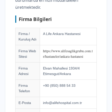
durumlarda en hızlı müdahaleleri
üretmektedir.
Firma Bilgileri
Firma /
A Life Ankara Hastanesi
Kuruluş Adı
https://www.alifesaglikgrubu.com.t
Firma Web
r/hastaneler/ankara-hastanesi
Sitesi
Firma
Elvan Mahallesi 1934/4
Adresi
Etimesgut/Ankara
Firma
+90 (850) 888 54 33
Telefon
E-Posta
info@alifehospital.com.tr